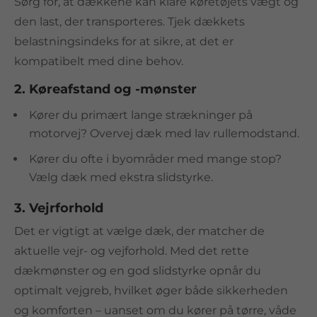
Sørg for, at dækkene kan klare køretøjets vægt og
den last, der transporteres. Tjek dækkets
belastningsindeks for at sikre, at det er
kompatibelt med dine behov.
2. Køreafstand og -mønster
Kører du primært lange strækninger på
motorvej? Overvej dæk med lav rullemodstand.
Kører du ofte i byområder med mange stop?
Vælg dæk med ekstra slidstyrke.
3. Vejrforhold
Det er vigtigt at vælge dæk, der matcher de
aktuelle vejr- og vejforhold. Med det rette
dækmønster og en god slidstyrke opnår du
optimalt vejgreb, hvilket øger både sikkerheden
og komforten – uanset om du kører på tørre, våde