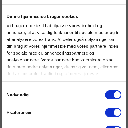
optimal sikkerhed).
×
Undersøg for skader
: Kig efter tegn på revner,
Denne hjemmeside bruger cookies
buler eller punkteringer, der kan forårsage
uheld.
Vi bruger cookies til at tilpasse vores indhold og
annoncer, til at vise dig funktioner til sociale medier og til
Lastvognsdæk og miljøet
at analysere vores trafik. Vi deler også oplysninger om
din brug af vores hjemmeside med vores partnere inden
Mange moderne dæk er designet med fokus på
Tilmeld dig vores nyhedsbrev
for sociale medier, annonceringspartnere og
bæredygtighed. Genbrugte dæk og
Få tips & tricks, lokale tilbud og en masse
analysepartnere. Vores partnere kan kombinere disse
regummieringsprogrammer er populære
andre gode informationer, når du tilmelder
data med andre oplysninger, du har givet dem, eller som
løsninger, der reducerer affald og omkostninger.
dig vores nyhedsbrev. Vi sender normalt 2
de har indsamlet fra din brug af deres tjenester.
nyhedsbreve om måneden.
Overvej også dæk fra producenter, der prioriterer
bæredygtighed i deres produktion
Fornavn
*
Samtykkevalg
Nødvendig
E-mail adresse
*
Præferencer