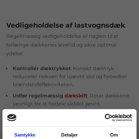
Vedligeholdelse af lastvognsdæk
Regelmæssig vedligeholdelse er nøglen til at
forlænge dækkenes levetid og sikre optimal
ydelse:
Kontrollér dæktrykket
: Korrekt dæktryk
reducerer risikoen for ujævnt slid og forbedrer
brændstofeffektiviteten.
Udfør regelmæssig
dækskift
: Roter dækkene
jævnligt for at fordele sliddet jævnt.
Tjek dækmønsteret
: Sørg for, at
mønsterdybden opfylder lovgivningens krav
(mindst 1,6 mm, men anbefalet dybere for
Samtykke
Detaljer
Om