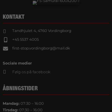
KONTAKT
Tandhjulet 4, 4760 Vordingborg

+45 5537 4005

first-stop.vordingborg@mail.dk

Sociale medier

Følg os på facebook
ÅBNINGSTIDER
Mandag:
07:30 – 16:00
Tirsdag:
07:30 – 16:00