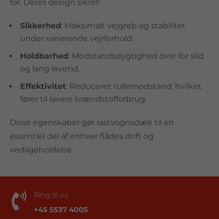
for. Deres design sikrer:
Sikkerhed
: Maksimalt vejgreb og stabilitet
under varierende vejrforhold.
Holdbarhed
: Modstandsdygtighed over for slid
og lang levetid.
Effektivitet
: Reduceret rullemodstand, hvilket
fører til lavere brændstofforbrug.
Disse egenskaber gør lastvognsdæk til en
essentiel del af enhver flådes drift og
vedligeholdelse.
Ring til os

+45 5537 4005