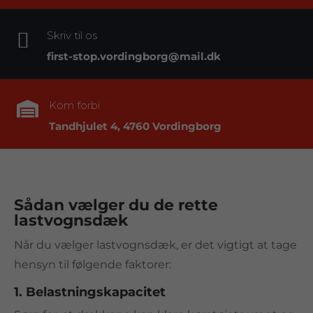

Skriv til os
first-stop.vordingborg@mail.dk
Kom forbi

Tandhjulet 4, 4760 Vordingborg
Sådan vælger du de rette
lastvognsdæk
Når du vælger lastvognsdæk, er det vigtigt at tage
hensyn til følgende faktorer:
1. Belastningskapacitet