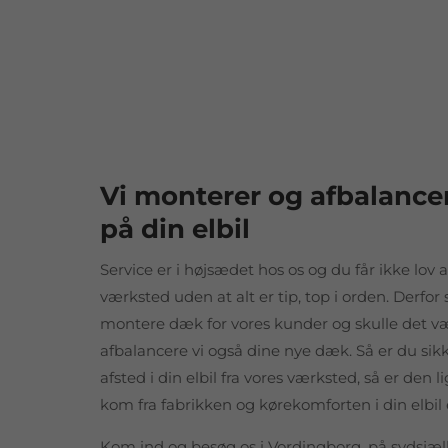
Vi monterer og afbalance
på din elbil
Service er i højsædet hos os og du får ikke lov a
værksted uden at alt er tip, top i orden. Derfor 
montere dæk for vores kunder og skulle det v
afbalancere vi også dine nye dæk. Så er du sikk
afsted i din elbil fra vores værksted, så er den 
kom fra fabrikken og kørekomforten i din elbil e
Kom ind og besøg os i Vordingborg, på sydsjæll