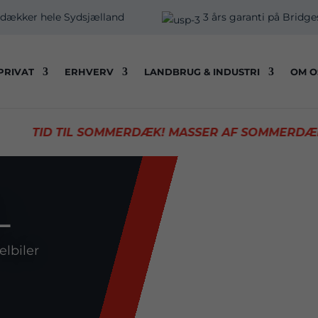
 dækker hele Sydsjælland
3 års garanti på Bridg
PRIVAT
ERHVERV
LANDBRUG & INDUSTRI
OM O
 TIL SOMMERDÆK!
MASSER AF SOMMERDÆK PÅ LAGE
L
elbiler