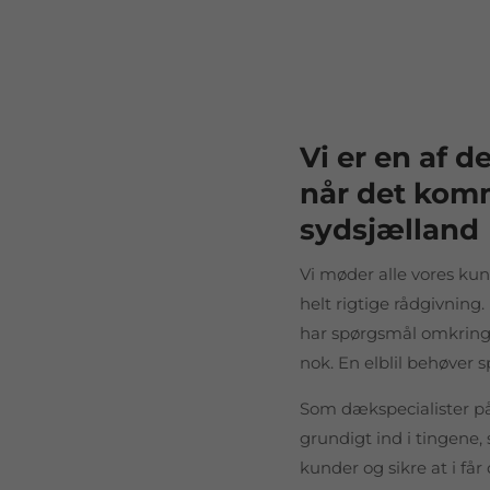
Vi er en af d
når det komme
sydsjælland
Vi møder alle vores kun
helt rigtige rådgivning
har spørgsmål omkring al
nok. En elblil behøver s
Som dækspecialister på 
grundigt ind i tingene, 
kunder og sikre at i få