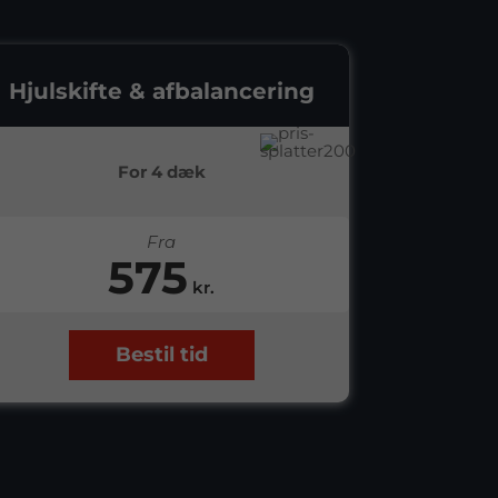
Hjulskifte & afbalancering
For 4 dæk
Fra
575
kr.
Bestil tid