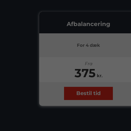
Afbalancering
For 4 dæk
Fra
375
kr.
Bestil tid