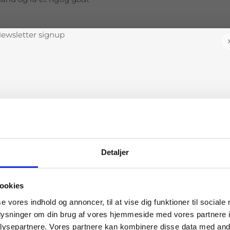
Vedligehold
For at få mest muligt 
vedligeholde dem korrekt
Tjek dæktrykket r
ydeevne og forlænger 
Detaljer
Roter dækkene
: Ve
Tilmeld dig vores nyhedsbrev
jævn slitage, hvilket f
ookies
Få tips & tricks, lokale tilbud og en masse andre gode
Kontroller mønste
se vores indhold og annoncer, til at vise dig funktioner til sociale
informationer, når du tilmelder dig vores nyhedsbrev.
ikke er under den lovl
oplysninger om din brug af vores hjemmeside med vores partnere i
Vi sender normalt 2 nyhedsbreve om måneden.
tilstrækkeligt vejgreb.
ysepartnere. Vores partnere kan kombinere disse data med andr