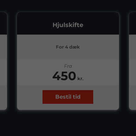
Hjulskifte
For 4 dæk
Fra
450
kr.
Bestil tid