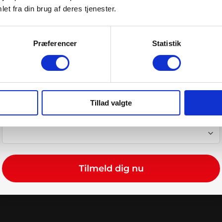
Fornavn
*
et fra din brug af deres tjenester.
Hold øje med skad
buler eller punkteringe
E-mail adresse
*
Præferencer
Statistik
Drivmiddel
*
Tillad valgte
Vælg dit lokale værksted
*
Tilmeld dig nu