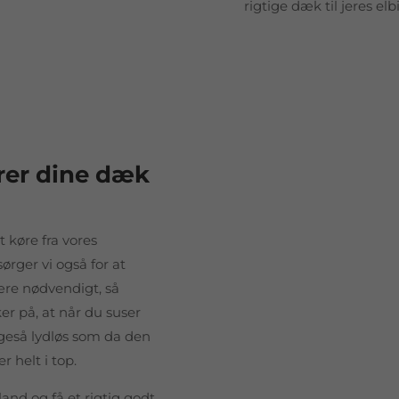
rigtige dæk til jeres elbi
rer dine dæk
t køre fra vores
sørger vi også for at
ære nødvendigt, så
er på, at når du suser
ligeså lydløs som da den
r helt i top.
and og få et rigtig godt