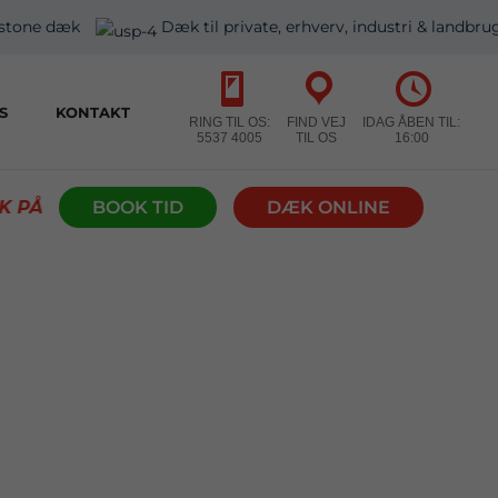
estone dæk
Dæk til private, erhverv, industri & landbru
S
KONTAKT
RING TIL OS:
FIND VEJ
IDAG ÅBEN TIL:
5537 4005
TIL OS
16:00
R I ALLE STØRRELSER
BOOK TID
|
DÆK ONLINE
GODE TILBUD NETOP N