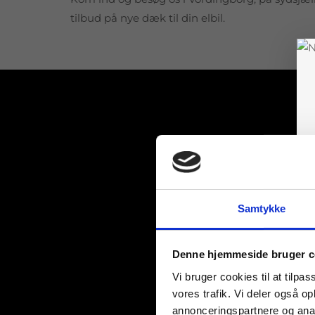
tilbud på nye dæk til din elbil.
Samtykke
Denne hjemmeside bruger c
Vi bruger cookies til at tilpas
vores trafik. Vi deler også 
annonceringspartnere og anal