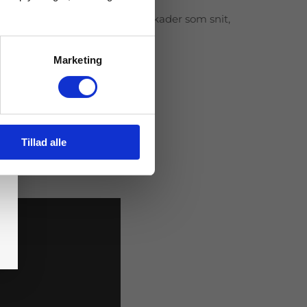
er
: Inspektion af dine dæk for skader som snit,
r er vigtigt for din sikkerhed.
Marketing
Tillad alle