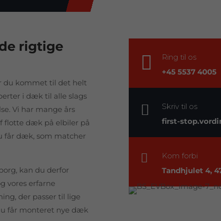
de rigtige

Ring til os
+45 5537 4005
er du kommet til det helt
erter i dæk til alle slags

Skriv til os
lse. Vi har mange års
first-stop.vor
 flotte dæk på elbiler på
 du får dæk, som matcher
Kom forbi

borg, kan du derfor
Tandhjulet 4, 
og vores erfarne
ng, der passer til lige
r du får monteret nye dæk